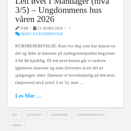
Lett øvet I Mandager (nivå
3/5) – Ungdommens hus
våren 2026
TOM
13. MARS 2026
SKRIV EN KOMMENTAR
KURSBESKRIVELSE: Kurs for deg som har danset en
del og føler at dansene på nybegynnerpartiet begynner
å bli litt kjedelig. På lett øvet-kurset går vi raskere
igjennom dansene og man forventer at en del av
sjargongen sitter. Dansene er hovedsakelig på lett øvet
(improver) nivå (nivå 3 av 5), men …
Les Mer …
2026
LETT ØVET
MANDAGER
UNGDOMMENS HUS
VÅREN