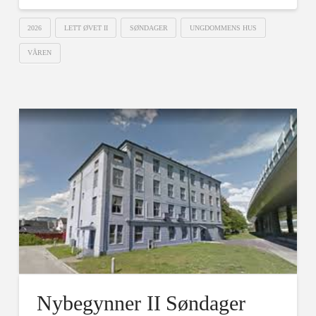
2026
LETT ØVET II
SØNDAGER
UNGDOMMENS HUS
VÅREN
Nybegynner II Søndager