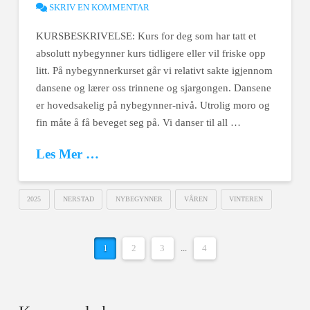
SKRIV EN KOMMENTAR
KURSBESKRIVELSE: Kurs for deg som har tatt et
absolutt nybegynner kurs tidligere eller vil friske opp
litt. På nybegynnerkurset går vi relativt sakte igjennom
dansene og lærer oss trinnene og sjargongen. Dansene
er hovedsakelig på nybegynner-nivå. Utrolig moro og
fin måte å få beveget seg på. Vi danser til all …
Les Mer …
2025
NERSTAD
NYBEGYNNER
VÅREN
VINTEREN
1
2
3
...
4