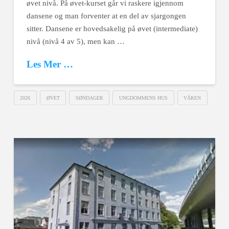
øvet nivå. På øvet-kurset går vi raskere igjennom
dansene og man forventer at en del av sjargongen
sitter. Dansene er hovedsakelig på øvet (intermediate)
nivå (nivå 4 av 5), men kan …
Les Mer …
2026
ØVET
SØNDAGER
UNGDOMMENS HUS
VÅREN