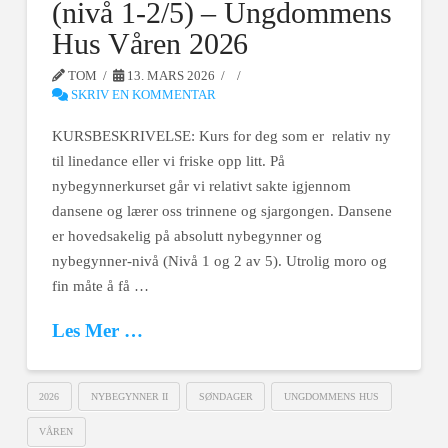
(nivå 1-2/5) – Ungdommens
Hus Våren 2026
TOM
13. MARS 2026
SKRIV EN KOMMENTAR
KURSBESKRIVELSE: Kurs for deg som er relativ ny
til linedance eller vi friske opp litt. På
nybegynnerkurset går vi relativt sakte igjennom
dansene og lærer oss trinnene og sjargongen. Dansene
er hovedsakelig på absolutt nybegynner og
nybegynner-nivå (Nivå 1 og 2 av 5). Utrolig moro og
fin måte å få …
Les Mer …
2026
NYBEGYNNER II
SØNDAGER
UNGDOMMENS HUS
VÅREN