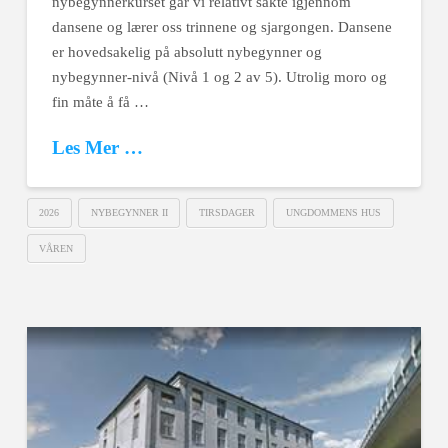
nybegynnerkurset går vi relativt sakte igjennom
dansene og lærer oss trinnene og sjargongen. Dansene
er hovedsakelig på absolutt nybegynner og
nybegynner-nivå (Nivå 1 og 2 av 5). Utrolig moro og
fin måte å få …
Les Mer …
2026
NYBEGYNNER II
TIRSDAGER
UNGDOMMENS HUS
VÅREN