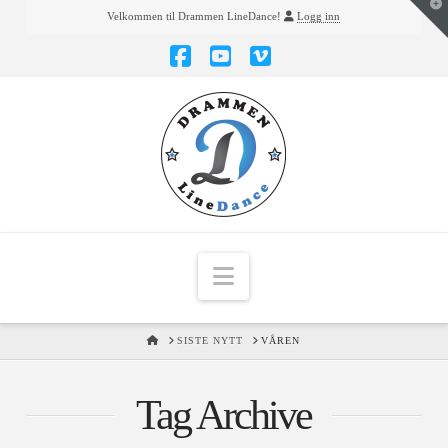
T
Velkommen til Drammen LineDance!
Logg inn
t
W
Facebook
YouTube
Vimeo
Navigation
HOME
SISTE NYTT
VÅREN
Tag Archive