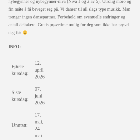
nybegynner og nybegynner-nivå (Nivå 1 og 2 av 5). Utrolig moro og
fin måte å få beveget seg på. Vi danser til all slags type musikk. Man
trenger ingen dansepartner. Forbehold om eventuelle endringer og
antall deltakere. Gratis prøvetime mulig for deg som ikke har prøvd
deg før
INFO:
12.
Første
april
kursdag:
2026
07.
Siste
juni
kursdag:
2026
17.
mai,
Unntatt:
24.
mai