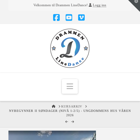
T
Velkommen til Drammen LineDance!
Logg inn
t
W
Facebook
YouTube
Vimeo
Navigation
HOME
KURSARKIV
NYBEGYNNER II SØNDAGER (NIVÅ 1-2/5) - UNGDOMMENS HUS VÅREN
2026