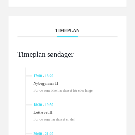
TIMEPLAN
Timeplan søndager
17:00
-
18:20
Nybegynner II
For de som ikke har danset før eller lenge
18:30
-
19:50
Lett øvet II
For de som har danset en del
20:00
-
21:20