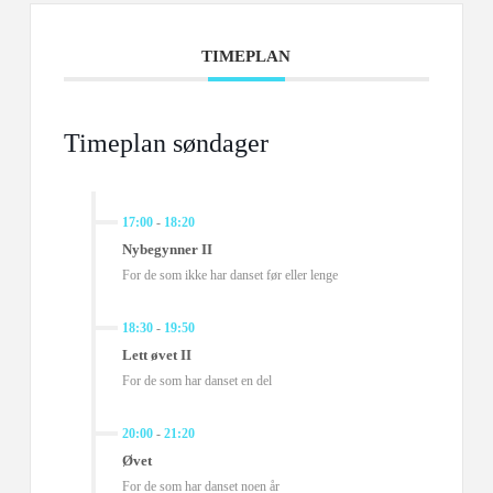
TIMEPLAN
Timeplan søndager
17:00
-
18:20
Nybegynner II
For de som ikke har danset før eller lenge
18:30
-
19:50
Lett øvet II
For de som har danset en del
20:00
-
21:20
Øvet
For de som har danset noen år