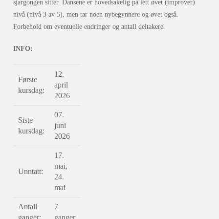
sjargongen sitter. Dansene er hovedsakelig på lett øvet (improver)
nivå (nivå 3 av 5), men tar noen nybegynnere og øvet også.
Forbehold om eventuelle endringer og antall deltakere.
INFO:
12.
Første
april
kursdag:
2026
07.
Siste
juni
kursdag:
2026
17.
mai,
Unntatt:
24.
mai
Antall
7
ganger:
ganger