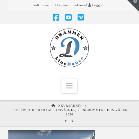
T
Velkommen til Drammen LineDance!
Logg inn
t
W
Facebook
YouTube
Vimeo
Navigation
HOME
KURSARKIV
LETT ØVET II SØNDAGER (NIVÅ 3-4/5) - UNGDOMMENS HUS VÅREN
2026