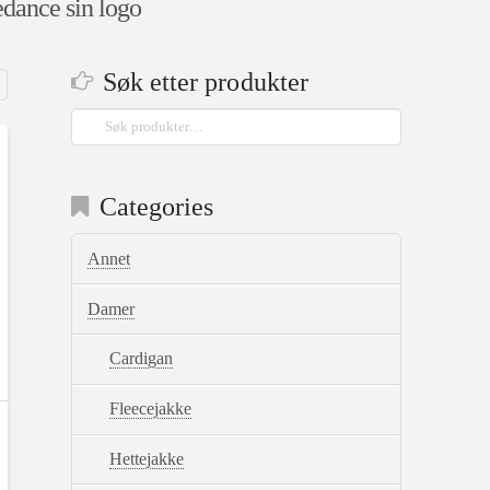
dance sin logo
Søk etter produkter
Søk
etter:
Categories
Annet
Damer
Cardigan
Fleecejakke
Hettejakke