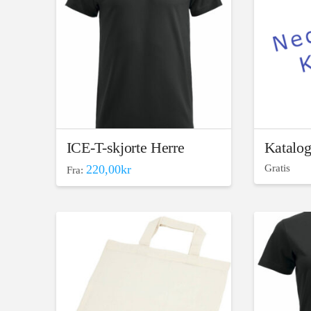
Alternativ
kan
velges
på
produktsi
ICE-T-skjorte Herre
Katalog
220,00
kr
Gratis
Fra:
Dette
produktet
har
flere
varianter.
Alternativene
kan
velges