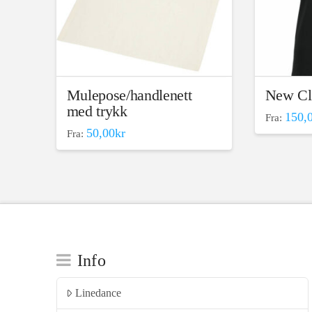
på
produktsiden
Mulepose/handlenett
New Cl
med trykk
150,
Fra:
Dette
50,00
kr
Fra:
Dette
produktet
produktet
har
har
flere
flere
varianter.
varianter.
Alternativ
Alternativene
kan
kan
velges
Info
velges
på
på
produktsi
Linedance
produktsiden