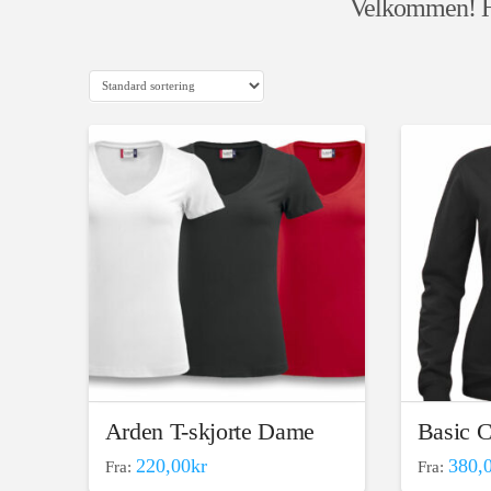
Velkommen! He
Arden T-skjorte Dame
Basic 
220,00
kr
380,
Fra:
Fra:
Dette
Dette