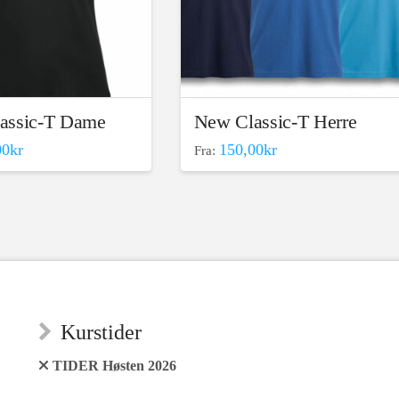
på
produktsiden
assic-T Dame
New Classic-T Herre
00
kr
150,00
kr
Fra:
Dette
produktet
har
flere
varianter.
ene
Alternativene
kan
velges
Kurstider
på
TIDER Høsten 2026
den
produktsiden