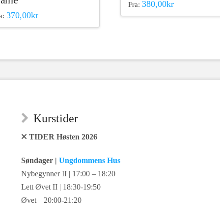
380,00
kr
Fra:
Dette
370,00
kr
a:
tte
produktet
oduktet
har
r
flere
ere
varianter.
rianter.
Alternativene
ternativene
kan
n
velges
lges
på
Kurstider
produktsiden
oduktsiden
TIDER Høsten 2026
Søndager |
Ungdommens Hus
Nybegynner II | 17:00 – 18:20
Lett Øvet II | 18:30-19:50
Øvet | 20:00-21:20