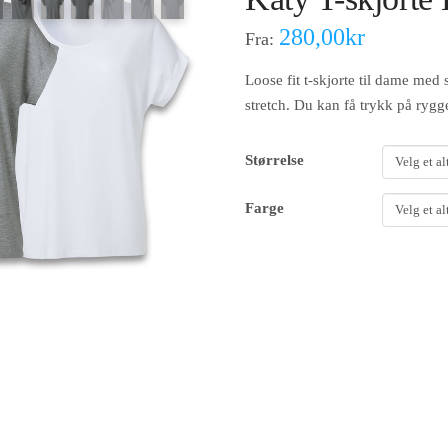
280,00
kr
Fra:
Loose fit t-skjorte til dame me
stretch. Du kan få trykk på rygge
Størrelse
Farge