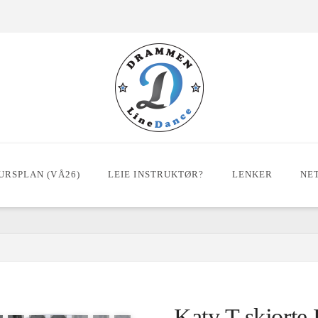
URSPLAN (VÅ26)
LEIE INSTRUKTØR?
LENKER
NE
Katy T-skjorte 