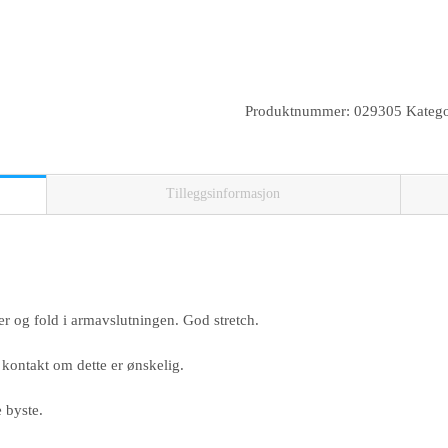
Katy
Produktnummer:
029305
Katego
T-
skjorte
Ladies
antall
Tilleggsinformasjon
er og fold i armavslutningen. God stretch.
 kontakt om dette er ønskelig.
 byste.