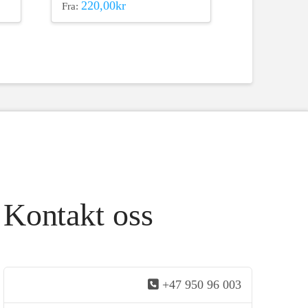
220,00
kr
Fra:
Dette
produktet
har
flere
varianter.
Alternativene
kan
velges
på
produktsiden
Kontakt oss
+47 950 96 003