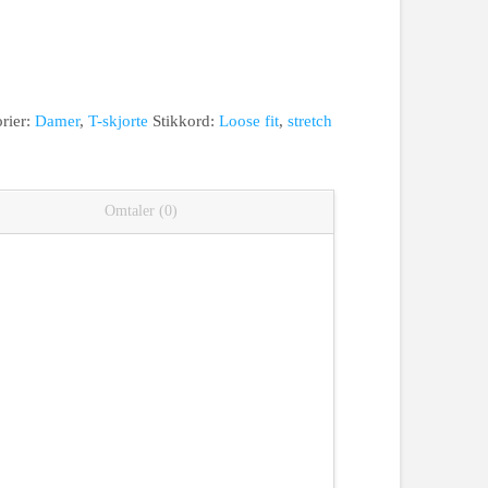
rier:
Damer
,
T-skjorte
Stikkord:
Loose fit
,
stretch
Omtaler (0)