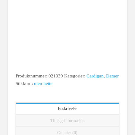
Basic
Produktnummer:
021039
Kategorier:
Cardigan
,
Damer
Cardigan
Stikkord:
uten hette
Dame
antall
Beskrivelse
Tilleggsinformasjon
Omtaler (0)