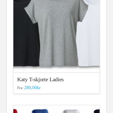
Alternativene
kan
velges
på
produktsiden
Katy T-skjorte Ladies
280,00
kr
Fra:
Dette
produktet
har
flere