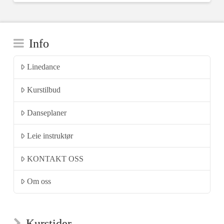
flere
varianter.
Alternativene
Info
kan
velges
Linedance
på
produktsiden
Kurstilbud
Danseplaner
Leie instruktør
KONTAKT OSS
Om oss
Kurstider