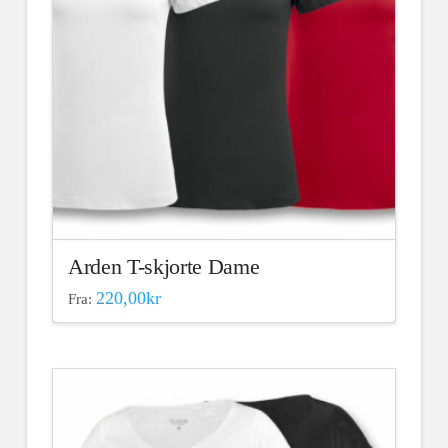
Arden T-skjorte Dame
220,00
kr
Fra:
Dette
produktet
har
flere
varianter.
Alternativene