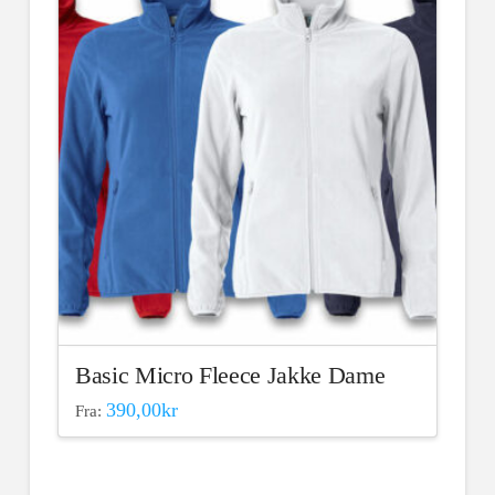
varianter.
Alternativene
kan
velges
på
produktsiden
Basic Micro Fleece Jakke Dame
390,00
kr
Fra:
Dette
produktet
har