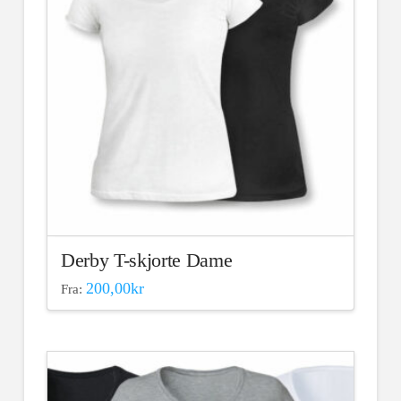
kan
velges
på
produktsiden
Derby T-skjorte Dame
200,00
kr
Fra:
Dette
produktet
har
flere
varianter.