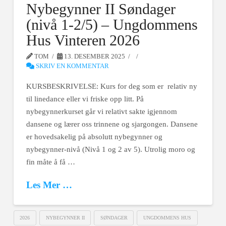
Nybegynner II Søndager
(nivå 1-2/5) – Ungdommens
Hus Vinteren 2026
TOM
13. DESEMBER 2025
SKRIV EN KOMMENTAR
KURSBESKRIVELSE: Kurs for deg som er relativ ny
til linedance eller vi friske opp litt. På
nybegynnerkurset går vi relativt sakte igjennom
dansene og lærer oss trinnene og sjargongen. Dansene
er hovedsakelig på absolutt nybegynner og
nybegynner-nivå (Nivå 1 og 2 av 5). Utrolig moro og
fin måte å få …
Les Mer …
2026
NYBEGYNNER II
SØNDAGER
UNGDOMMENS HUS