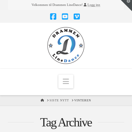
T
Velkommen til Drammen LineDance!
Logg inn
t
W
Facebook
YouTube
Vimeo
Navigation
HOME
SISTE NYTT
VINTEREN
Tag Archive