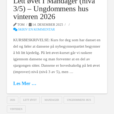
Lett øvet I Mandager (nivå
3/5) – Ungdommens hus
vinteren 2026
TOM
14. DESEMBER 2025
SKRIV EN KOMMENTAR
KURSBESKRIVELSE: Kurs for deg som har danset en
del og føler at dansene på nybegynnerpartiet begynner
å bli litt kjedelig. På lett øvet-kurset går vi raskere
igjennom dansene og man forventer at en del av
sjargongen sitter. Dansene er hovedsakelig på lett øvet
(improver) nivå (nivå 3 av 5), men …
Les Mer …
2026
LETT ØVET
MANDAGER
UNGDOMMENS HUS
VINTEREN