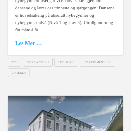
nybegynnerkurset går vi relativt sakte igjennom
dansene og lærer oss trinnene og sjargongen. Dansene
er hovedsakelig på absolutt nybegynner og
nybegynner-nivå (Nivå 1 og 2 av 5). Utrolig moro og
fin måte å få …
Les Mer …
2026
NYBEGYNNER II
TIRSDAGER
UNGDOMMENS HUS
VINTEREN