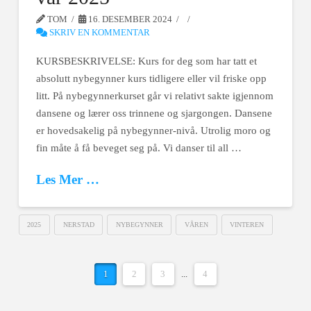
TOM
16. DESEMBER 2024
SKRIV EN KOMMENTAR
KURSBESKRIVELSE: Kurs for deg som har tatt et
absolutt nybegynner kurs tidligere eller vil friske opp
litt. På nybegynnerkurset går vi relativt sakte igjennom
dansene og lærer oss trinnene og sjargongen. Dansene
er hovedsakelig på nybegynner-nivå. Utrolig moro og
fin måte å få beveget seg på. Vi danser til all …
Les Mer …
2025
NERSTAD
NYBEGYNNER
VÅREN
VINTEREN
1
2
3
...
4