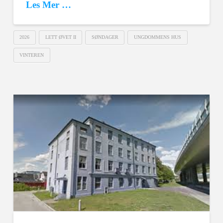
Les Mer …
2026
LETT ØVET II
SØNDAGER
UNGDOMMENS HUS
VINTEREN