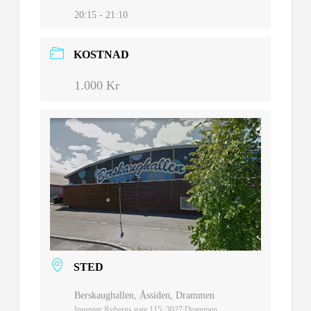
20:15 - 21:10
KOSTNAD
1.000 Kr
STED
Berskaughallen, Åssiden, Drammen
Ingeniør Rybergs gate 115, 3027 Drammen