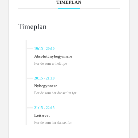
TIMEPLAN
Timeplan
19:15
-
20:10
Absolutt nybegynnere
For de som er helt nye
20:15
-
21:10
Nybegynnere
For de som har danset litt før
21:15
-
22:15
Lett øvet
For de som har danset før