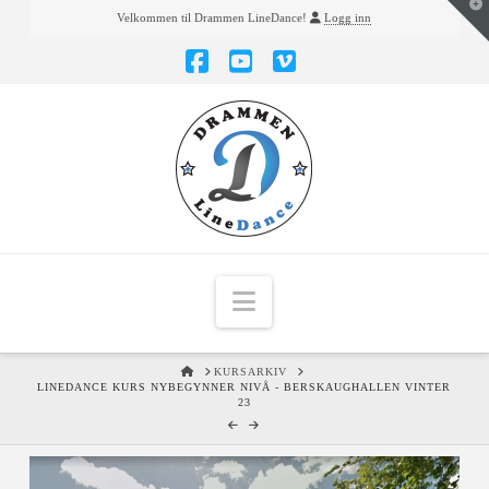
T
Velkommen til Drammen LineDance!
Logg inn
t
W
Facebook
YouTube
Vimeo
Navigation
HOME
KURSARKIV
LINEDANCE KURS NYBEGYNNER NIVÅ - BERSKAUGHALLEN VINTER
23