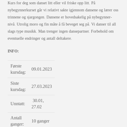
Kurs for deg som danset litt eller vil friske opp litt. På
nybegynnerkurset går vi relativt sakte igjennom dansene og lærer oss
trinnene og sjargongen. Dansene er hovedsakelig på nybegynner-
nivå. Utrolig moro og fin måte å få beveget seg på. Vi danser til all
slags type musikk. Man trenger ingen dansepartner. Forbehold om
eventuelle endringer og antall deltakere.
INFO:
Første
09.01.2023
kursdag:
Siste
27.03.2023
kursdag:
30.01,
Unntatt:
27.02
Antall
10 ganger
ganger: