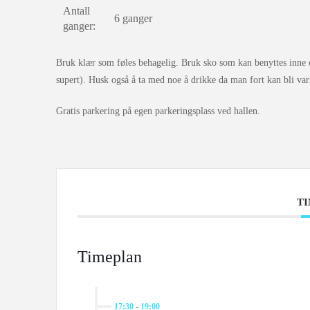
Antall
6 ganger
ganger:
Bruk klær som føles behagelig. Bruk sko som kan benyttes inne og 
supert). Husk også å ta med noe å drikke da man fort kan bli varm
Gratis parkering på egen parkeringsplass ved hallen.
T
Timeplan
17:30
-
19:00