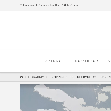
Velkommen til Drammen LineDance!
Logg inn
SISTE NYTT
KURSTILBUD
K
HOME
KURSARKIV
LINEDANCE-KURS, LETT ØVET (3/5) - SØND