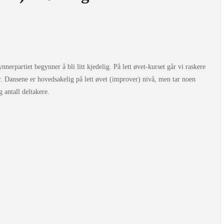
erpartiet begynner å bli litt kjedelig. På lett øvet-kurset går vi raskere
r. Dansene er hovedsakelig på lett øvet (improver) nivå, men tar noen
antall deltakere.