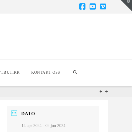
T
t
W
Facebook
YouTube
Vimeo
TTBUTIKK
KONTAKT OSS
DATO
14 apr 2024
- 02 jun 2024