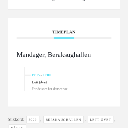
TIMEPLAN
Mandager, Beraksughallen
19:15
-
21:00
Lett Øvet
For de som har danset noe
Stikkord:
,
,
,
2020
BERSKAUGHALLEN
LETT ØVET
VÅREN