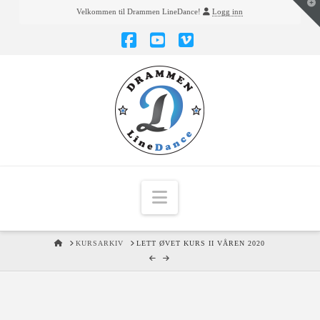
T
Velkommen til Drammen LineDance!
Logg inn
t
W
Facebook
YouTube
Vimeo
Navigation
HOME
KURSARKIV
LETT ØVET KURS II VÅREN 2020