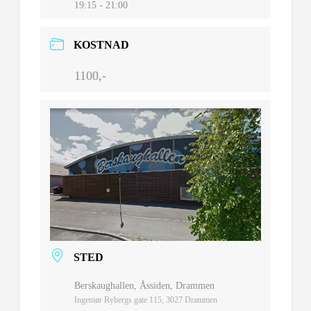
19:15 - 21:00
KOSTNAD
1100,-
STED
Berskaughallen, Åssiden, Drammen
Ingeniør Rybergs gate 115, 3027 Drammen