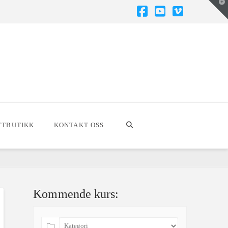
T
t
W
Facebook
YouTube
Vimeo
TTBUTIKK
KONTAKT OSS
Kommende kurs: