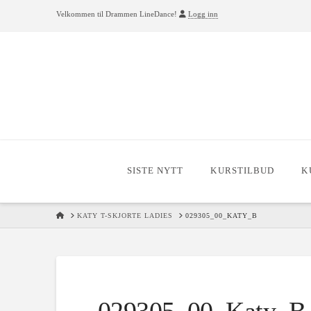
Velkommen til Drammen LineDance!
Logg inn
SISTE NYTT
KURSTILBUD
K
HOME
KATY T-SKJORTE LADIES
029305_00_KATY_B