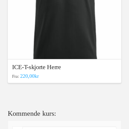
ICE-T-skjorte Herre
220,00
kr
Fra:
Dette
produktet
har
flere
varianter.
Kommende kurs:
Alternativene
kan