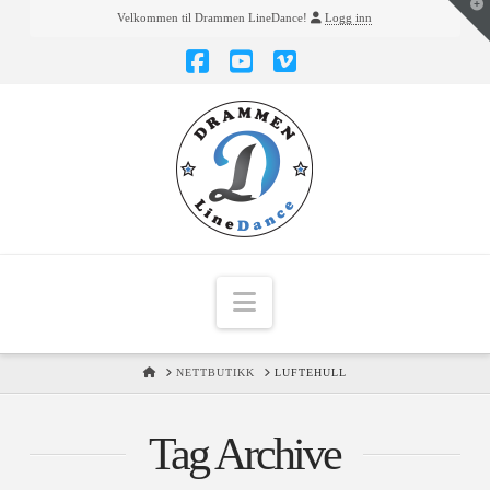
T
Velkommen til Drammen LineDance!
Logg inn
t
W
Facebook
YouTube
Vimeo
Navigation
HOME
NETTBUTIKK
LUFTEHULL
Tag Archive