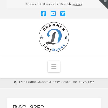
T
Velkommen til Drammen LineDance!
Logg inn
t
W
Facebook
YouTube
Vimeo
Navigation
HOME
WORKSHOP MAGGIE & GARY – OSLO LDC
IMG_8352
IMG_8352