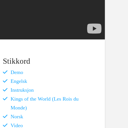
Stikkord
Demo
Engelsk
Instruksjon
Kings of the World (Les Rois du
Monde)
Norsk
Video