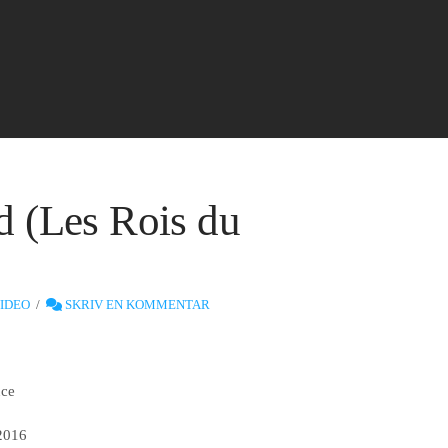
d (Les Rois du
IDEO
SKRIV EN KOMMENTAR
nce
2016