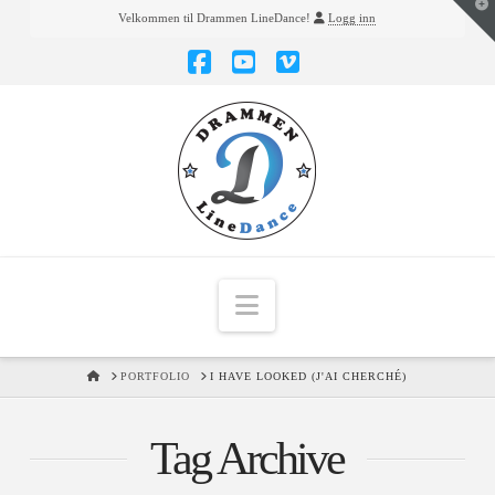
T
Velkommen til Drammen LineDance!
Logg inn
t
W
Facebook
YouTube
Vimeo
Navigation
HOME
PORTFOLIO
I HAVE LOOKED (J'AI CHERCHÉ)
Tag Archive