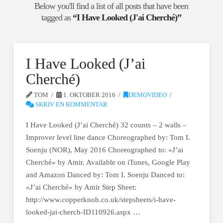
Below you'll find a list of all posts that have been
tagged as
“I Have Looked (J'ai Cherché)”
I Have Looked (J’ai
Cherché)
TOM
1. OKTOBER 2016
DEMOVIDEO
SKRIV EN KOMMENTAR
I Have Looked (J’ai Cherché) 32 counts – 2 walls –
Improver level line dance Choreographed by: Tom I.
Soenju (NOR), May 2016 Choreographed to: «J’ai
Cherché» by Amir. Available on iTunes, Google Play
and Amazon Danced by: Tom I. Soenju Danced to:
«J’ai Cherché» by Amir Step Sheet:
http://www.copperknob.co.uk/stepsheets/i-have-
looked-jai-cherch-ID110926.aspx …