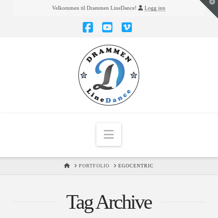
T
Velkommen til Drammen LineDance!
Logg inn
t
W
Facebook
YouTube
Vimeo
Navigation
HOME
PORTFOLIO
EGOCENTRIC
Tag Archive