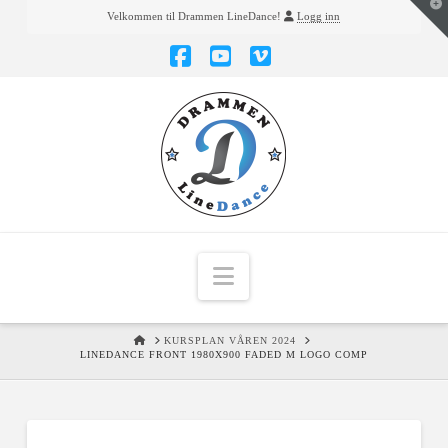
T
Velkommen til Drammen LineDance!
Logg inn
t
W
Facebook
YouTube
Vimeo
Navigation
HOME
KURSPLAN VÅREN 2024
LINEDANCE FRONT 1980X900 FADED M LOGO COMP