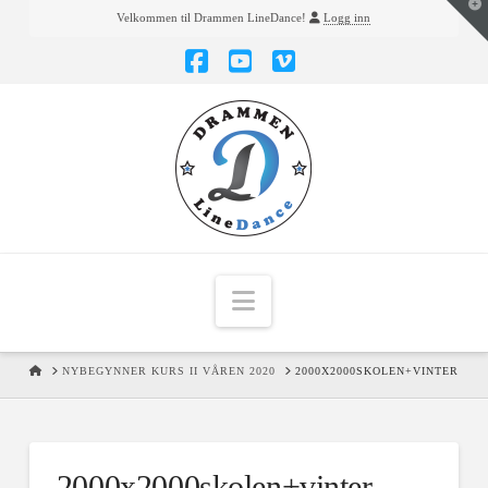
T
Velkommen til Drammen LineDance!
Logg inn
t
W
Facebook
YouTube
Vimeo
Navigation
HOME
NYBEGYNNER KURS II VÅREN 2020
2000X2000SKOLEN+VINTER
2000x2000skolen+vinter