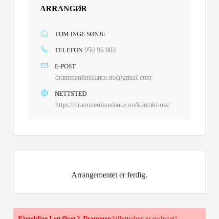
ARRANGØR
TOM INGE SØNJU
TELEFON
950 96 003
E-POST
drammenlinedance.no@gmail.com
NETTSTED
https://drammenlinedance.no/kontakt-oss/
Arrangementet er ferdig.
Påmelding Lett Øvet 2, Drammen
billettsalget er avsluttet!