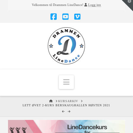
T
Velkommen til Drammen LineDance!
Logg inn
t
W
Facebook
YouTube
Vimeo
Navigation
HOME
KURSARKIV
LETT ØVET 2-KURS BERSKAUGHALLEN HØSTEN 2021