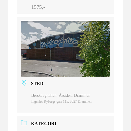
1575,-
STED
Berskaughallen, Åssiden, Drammen
Ingeniør Rybergs gate 115, 3027 Drammen
KATEGORI