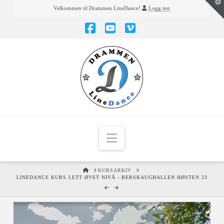
T
Velkommen til Drammen LineDance!
Logg inn
t
W
Facebook
YouTube
Vimeo
Navigation
HOME
KURSARKIV
LINEDANCE KURS LETT ØVET NIVÅ - BERSKAUGHALLEN HØSTEN 23