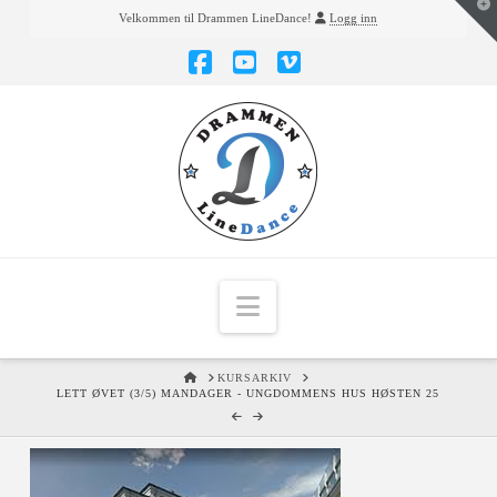
T
Velkommen til Drammen LineDance!
Logg inn
t
W
Facebook
YouTube
Vimeo
Navigation
HOME
KURSARKIV
LETT ØVET (3/5) MANDAGER - UNGDOMMENS HUS HØSTEN 25