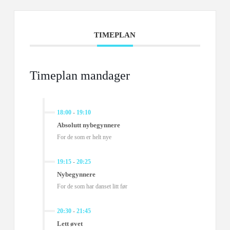
TIMEPLAN
Timeplan mandager
18:00
-
19:10
Absolutt nybegynnere
For de som er helt nye
19:15
-
20:25
Nybegynnere
For de som har danset litt før
20:30
-
21:45
Lett øvet