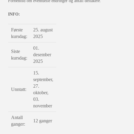
Forbehold om eventuelle endringer og antall deltakere.
INFO:
Første
25. august
kursdag:
2025
01.
Siste
desember
kursdag:
2025
15.
september,
27.
Unntatt:
oktober,
03.
november
Antall
12 ganger
ganger: