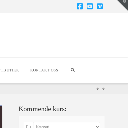
T
t
W
Facebook
YouTube
Vimeo
TTBUTIKK
KONTAKT OSS
Kommende kurs: