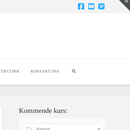
T
t
W
Facebook
YouTube
Vimeo
TTBUTIKK
KONTAKT OSS
Kommende kurs: