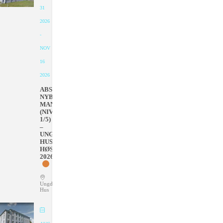
31
2026
-
NOV
16
2026
ABSOLUTT
NYBEGYNNER
MANDAGER
(NIVÅ
1/5)
–
UNGDOMMENS
HUS
HØSTEN
2026
Ungdommens
Hus