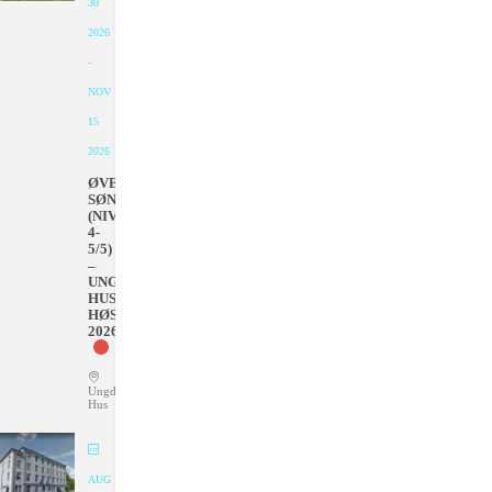
30
2026
-
NOV
15
2026
ØVET
SØNDAGER
(NIVÅ
4-
5/5)
–
UNGDOMMENS
HUS
HØSTEN
2026
Ungdommens
Hus
AUG