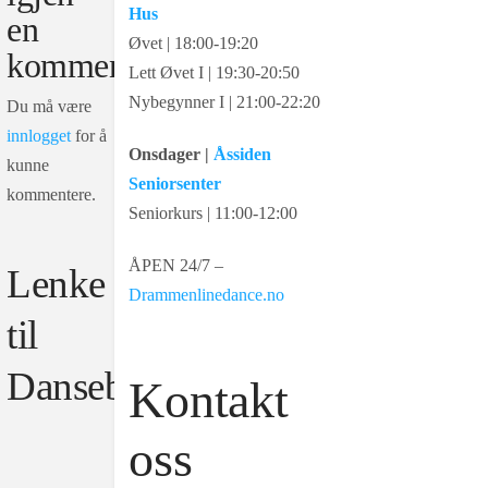
Hus
en
Øvet | 18:00-19:20
kommentar
Lett Øvet I | 19:30-20:50
Nybegynner I | 21:00-22:20
Du må være
innlogget
for å
Onsdager |
Åssiden
kunne
Seniorsenter
kommentere.
Seniorkurs | 11:00-12:00
ÅPEN 24/7 –
Lenke
Drammenlinedance.no
til
Dansebeskrivelsen:
Kontakt
oss