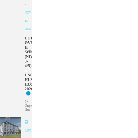
-
NOV
15
2026
LETT
ØVET
II
SØNDAGER
(NIVÅ
3-
4/5)
–
UNGDOMMENS
HUS
HØSTEN
2026
Ungdommens
Hus
AUG