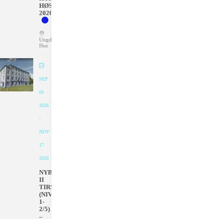
HØSTEN
2026
Ungdommens
Hus
SEP
01
2026
-
NOV
17
2026
NYBEGYNNER
II
TIRSDAGER
(NIVÅ
1-
2/5)
–