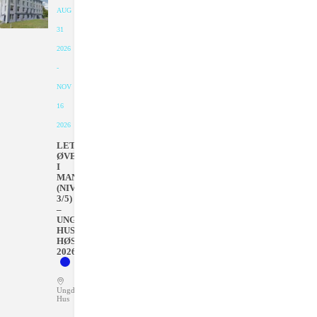
AUG
31
2026
-
NOV
16
2026
LETT
ØVET
I
MANDAGER
(NIVÅ
3/5)
–
UNGDOMMENS
HUS
HØSTEN
2026
Ungdommens
Hus