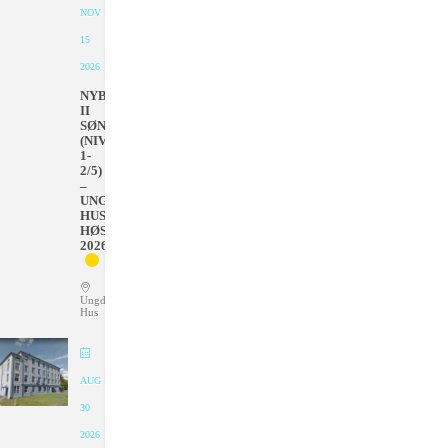
NOV
15
2026
NYBEGYNNER
II
SØNDAGER
(NIVÅ
1-
2/5)
–
UNGDOMMENS
HUS
HØSTEN
2026
Ungdommens
Hus
AUG
30
2026