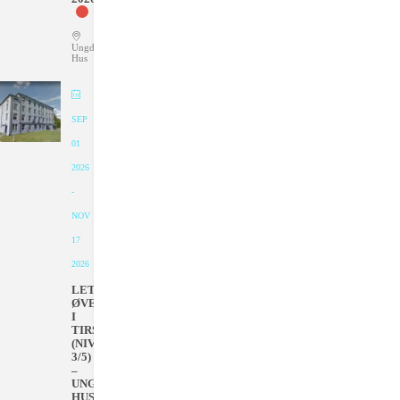
Ungdommens
Hus
SEP
01
2026
-
NOV
17
2026
LETT
ØVET
I
TIRSDAGER
(NIVÅ
3/5)
–
UNGDOMMENS
HUS