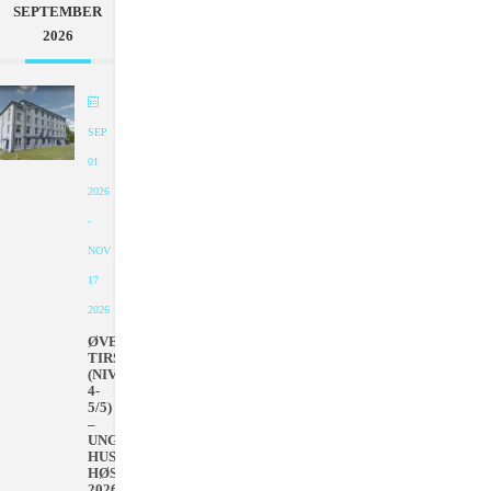
SEPTEMBER
2026
SEP
01
2026
-
NOV
17
2026
ØVET
TIRSDAGER
(NIVÅ
4-
5/5)
–
UNGDOMMENS
HUS
HØSTEN
2026