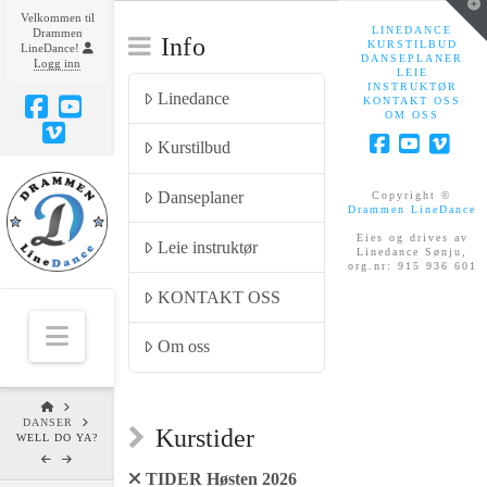
T
Velkommen til
t
LINEDANCE
Drammen
W
Info
KURSTILBUD
LineDance!
DANSEPLANER
Logg inn
LEIE
INSTRUKTØR
Linedance
KONTAKT OSS
OM OSS
Facebook
YouTube
Kurstilbud
Vimeo
Facebook
YouTub
Vim
Danseplaner
Copyright ©
Drammen LineDance
Eies og drives av
Leie instruktør
Linedance Sønju,
org.nr: 915 936 601
KONTAKT OSS
Navigation
Om oss
HOME
DANSER
Kurstider
WELL DO YA?
TIDER Høsten 2026