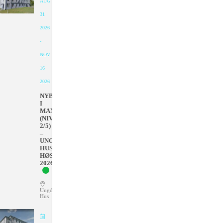
AUG
31
2026
-
NOV
16
2026
NYBEGYNNER
I
MANDAGER
(NIVÅ
2/5)
–
UNGDOMMENS
HUS
HØSTEN
2026
Ungdommens
Hus