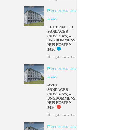
AUG 30 2026
- NOV
15 2026
LETT ØVET II
SØNDAGER
(NIVÅ 3-4/5) –
UNGDOMMENS
HUS HØSTEN
2026
Ungdommens Hus
AUG 30 2026
- NOV
15 2026
ØVET
SØNDAGER
(NIVÅ 4-5/5) –
UNGDOMMENS
HUS HØSTEN
2026
Ungdommens Hus
AUG 31 2026
- NOV