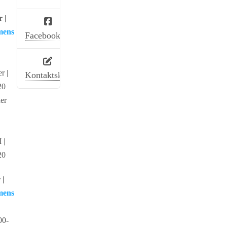
 |
mens
Facebook
r |
Kontaktskjema
20
er
 |
20
 |
mens
00-