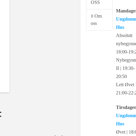
OSS
Mandager
Om
Ungdom
oss
Hus
Absolutt
nybegynne
18:00-19:
Nybegynn
II | 19:30-
20:50
Lett Øvet I
21:00-22:
Tirsdager
:
Ungdom
Hus
Øvet | 18: