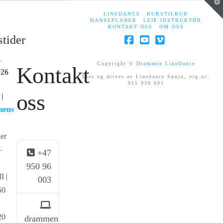
T
t
LINEDANCE
KURSTILBUD
W
DANSEPLANER
LEIE INSTRUKTØR
KONTAKT OSS
OM OSS
tider
Facebook
YouTube
Vimeo
R
Copyright ©
Drammen LineDance
Kontakt
026
Eies og drives av Linedance Sønju, org.nr:
915 936 601
oss
|
mens
er
–
+47
950 96
I |
003
50
20
drammenLD@gmail.no