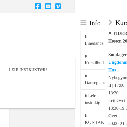
Facebook
YouTube
Vimeo
Kurs
Info
TIDE
Høsten 2
Linedance
Søndager 
Ungdom
Kurstilbud
LEIE INSTRUKTØR?
Hus
Nybegynn
Danseplaner
II | 17:00 
18:20
Leie
Lett Øvet I
instruktør
18:30-19:
Øvet |
KONTAKT
20:00-21: