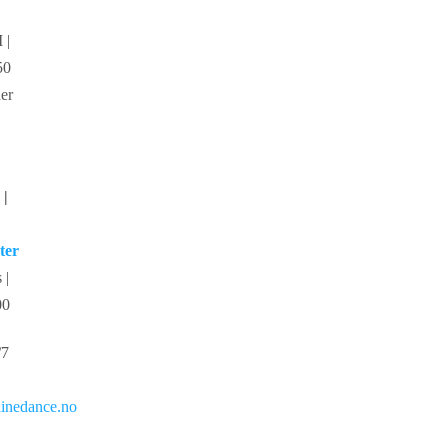
 |
50
er
 |
ter
 |
00
/7
inedance.no