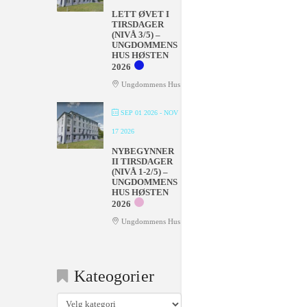
LETT ØVET I
TIRSDAGER
(NIVÅ 3/5) –
UNGDOMMENS
HUS HØSTEN
2026
Ungdommens Hus
SEP 01 2026
- NOV
17 2026
NYBEGYNNER
II TIRSDAGER
(NIVÅ 1-2/5) –
UNGDOMMENS
HUS HØSTEN
2026
Ungdommens Hus
Kateogorier
Kateogorier