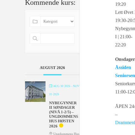
Kommende kurs:
19:20
Lett Øvet I
19:30-20:
Nybegynn
I | 21:00-
22:20
Onsdager
Åssiden
AUGUST 2026
Seniorsen
Seniorkurs
AUG 30 2026
- NOV
11:00-12:
15 2026
NYBEGYNNER
ÅPEN 24
II SØNDAGER
(NIVÅ 1-2/5) –
–
UNGDOMMENS
HUS HØSTEN
Drammenl
2026
Ungdommens Hus