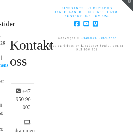
T
t
LINEDANCE
KURSTILBUD
W
DANSEPLANER
LEIE INSTRUKTØR
KONTAKT OSS
OM OSS
tider
Facebook
YouTube
Vimeo
R
Copyright ©
Drammen LineDance
Kontakt
026
Eies og drives av Linedance Sønju, org.nr:
915 936 601
oss
|
mens
er
–
+47
950 96
I |
003
50
20
drammenLD@gmail.no