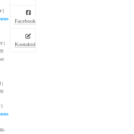
 |
mens
Facebook
r |
Kontaktskjema
20
er
 |
20
 |
mens
00-