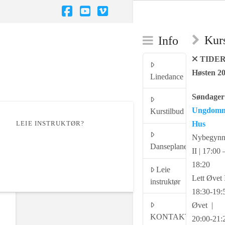
Facebook
YouTube
Vimeo
Kurs
Info
TIDE
Høsten 2
Linedance
Søndager 
Ungdom
Kurstilbud
LEIE INSTRUKTØR?
Hus
Nybegynn
Danseplaner
II | 17:00 
18:20
Leie
Lett Øvet I
instruktør
18:30-19:
Øvet |
KONTAKT
20:00-21: