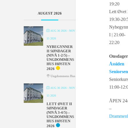
19:20
Lett Øvet I
AUGUST 2026
19:30-20:
Nybegynn
AUG 30 2026
- NOV
I | 21:00-
15 2026
22:20
NYBEGYNNER
II SØNDAGER
(NIVÅ 1-2/5) –
Onsdager
UNGDOMMENS
Åssiden
HUS HØSTEN
2026
Seniorsen
Ungdommens Hus
Seniorkurs
11:00-12:
AUG 30 2026
- NOV
15 2026
ÅPEN 24
LETT ØVET II
SØNDAGER
–
(NIVÅ 3-4/5) –
Drammenl
UNGDOMMENS
HUS HØSTEN
2026