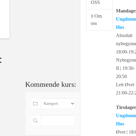
OSS
Mandager
Om
Ungdom
oss
Hus
Absolutt
nybegynne
18:00-19:
:
Nybegynn
II | 19:30-
20:50
Kommende kurs:
Lett Øvet I
21:00-22:
Tirsdager
Ungdom
Hus
Øvet | 18: