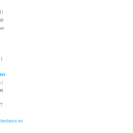
 |
50
er
 |
ter
 |
00
/7
inedance.no