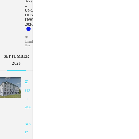
3/5)
–
UNGDOMMENS
HUS
HØSTEN
2026
Ungdommens
Hus
SEPTEMBER
2026
SEP
01
2026
-
NOV
17