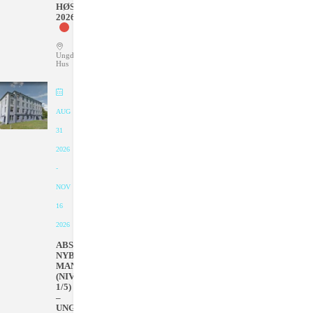
HØSTEN
2026
Ungdommens
Hus
AUG
31
2026
-
NOV
16
2026
ABSOLUTT
NYBEGYNNER
MANDAGER
(NIVÅ
1/5)
–
UNGDOMMENS