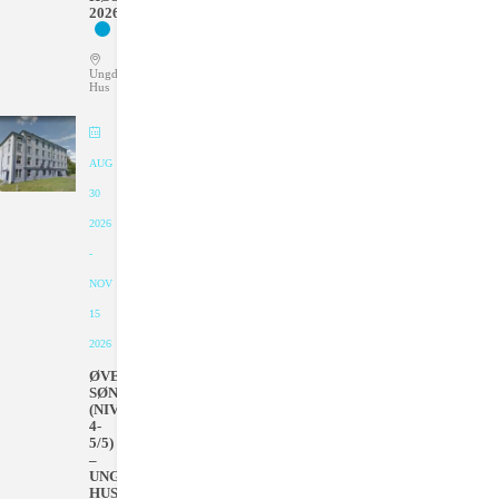
2026
Ungdommens
Hus
AUG
30
2026
-
NOV
15
2026
ØVET
SØNDAGER
(NIVÅ
4-
5/5)
–
UNGDOMMENS
HUS