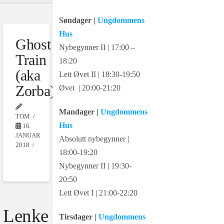
Søndager |
Ungdommens
Hus
Ghost
Nybegynner II | 17:00 –
Train
18:20
(aka
Lett Øvet II | 18:30-19:50
Zorba)
Øvet | 20:00-21:20
Mandager |
Ungdommens
TOM
Hus
16.
JANUAR
Absolutt nybegynner |
2018
18:00-19:20
Nybegynner II | 19:30-
20:50
Lett Øvet I | 21:00-22:20
Lenke
Tirsdager |
Ungdommens