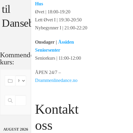
Hus
til
Øvet | 18:00-19:20
Dansebeskrivelsen:
Lett Øvet I | 19:30-20:50
Nybegynner I | 21:00-22:20
Onsdager |
Åssiden
Seniorsenter
Kommende
Seniorkurs | 11:00-12:00
kurs:
ÅPEN 24/7 –
Drammenlinedance.no
Kontakt
oss
AUGUST 2026