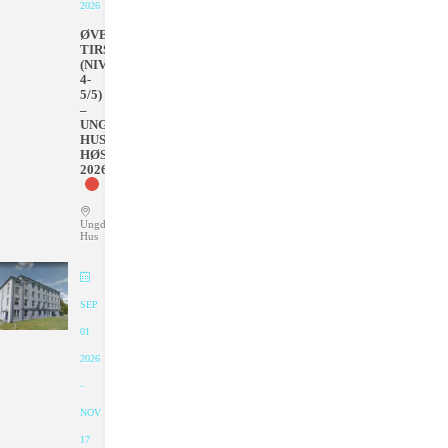
2026
ØVET
TIRSDAGER
(NIVÅ
4-
5/5)
–
UNGDOMMENS
HUS
HØSTEN
2026
Ungdommens
Hus
SEP
01
2026
-
NOV
17