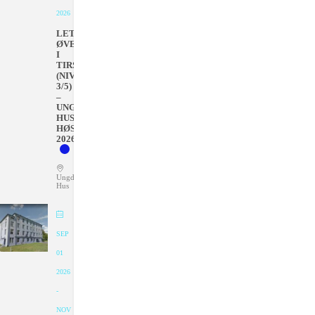
2026
LETT
ØVET
I
TIRSDAGER
(NIVÅ
3/5)
–
UNGDOMMENS
HUS
HØSTEN
2026
Ungdommens
Hus
SEP
01
2026
-
NOV