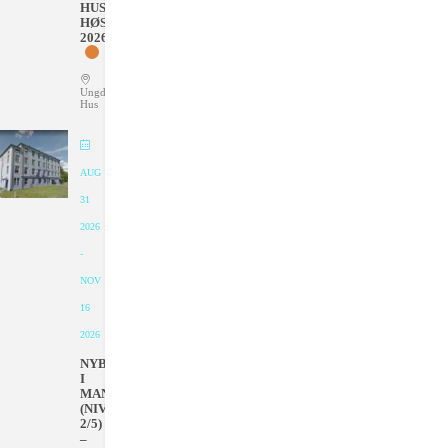
HUS
HØSTEN
2026
Ungdommens
Hus
AUG
31
2026
-
NOV
16
2026
NYBEGYNNER
I
MANDAGER
(NIVÅ
2/5)
–