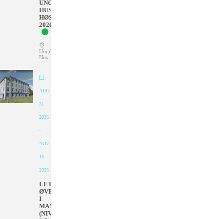
UNGDOMMENS
HUS
HØSTEN
2026
Ungdommens
Hus
AUG
31
2026
-
NOV
16
2026
LETT
ØVET
I
MANDAGER
(NIVÅ