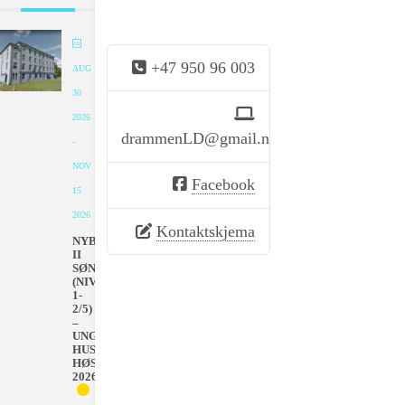
+47 950 96 003
AUG
30
2026
drammenLD@gmail.no
-
NOV
Facebook
15
2026
Kontaktskjema
NYBEGYNNER
II
SØNDAGER
(NIVÅ
1-
2/5)
–
UNGDOMMENS
HUS
HØSTEN
2026