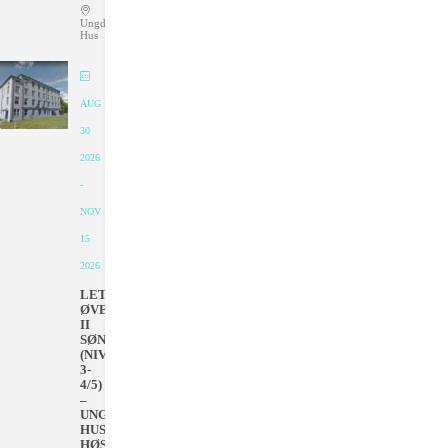
Ungdommens
Hus
AUG
30
2026
-
NOV
15
2026
LETT
ØVET
II
SØNDAGER
(NIVÅ
3-
4/5)
–
UNGDOMMENS
HUS
HØSTEN