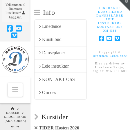
T
Velkommen til
t
LINEDANCE
Drammen
W
Info
KURSTILBUD
LineDance!
DANSEPLANER
Logg inn
LEIE
INSTRUKTØR
Linedance
KONTAKT OSS
OM OSS
Facebook
YouTube
Kurstilbud
Vimeo
Facebook
YouTub
Vim
Danseplaner
Copyright ©
Drammen LineDance
Eies og drives av
Leie instruktør
Linedance Sønju,
org.nr: 915 936 601
KONTAKT OSS
Navigation
Om oss
HOME
DANSER
Kurstider
GHOST TRAIN
(AKA ZORBA)
TIDER Høsten 2026