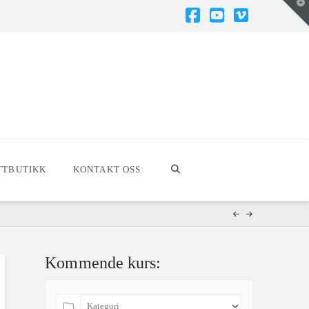
T
t
W
Facebook
YouTube
Vimeo
TTBUTIKK
KONTAKT OSS
Kommende kurs: