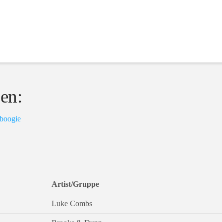
sen:
-boogie
Artist/Gruppe
Luke Combs