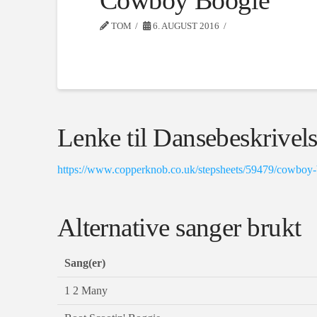
Cowboy Boogie
TOM
6. AUGUST 2016
Lenke til Dansebeskrivel
https://www.copperknob.co.uk/stepsheets/59479/cowboy
Alternative sanger brukt
Sang(er)
1 2 Many