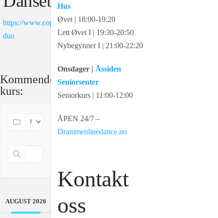
Dansebeskrivelsen:
Hus
Øvet | 18:00-19:20
https://www.copperknob.co.uk/stepsheets/123969/celtic-
Lett Øvet I | 19:30-20:50
duo
Nybegynner I | 21:00-22:20
Onsdager |
Åssiden
Kommende
Seniorsenter
kurs:
Seniorkurs | 11:00-12:00
ÅPEN 24/7 –
Drammenlinedance.no
Kontakt
oss
AUGUST 2026