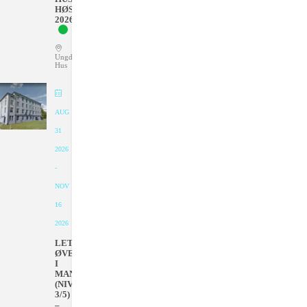
HØSTEN
2026
Ungdommens
Hus
AUG
31
2026
-
NOV
16
2026
LETT
ØVET
I
MANDAGER
(NIVÅ
3/5)
–