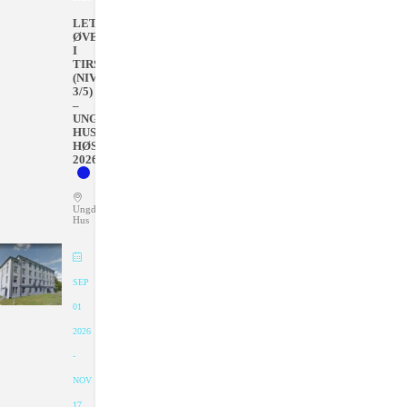
LETT
ØVET
I
TIRSDAGER
(NIVÅ
3/5)
–
UNGDOMMENS
HUS
HØSTEN
2026
Ungdommens
Hus
SEP
01
2026
-
NOV
17