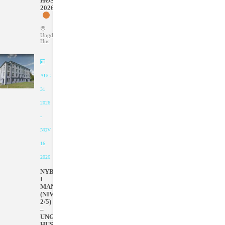
HØSTEN
2026
Ungdommens
Hus
AUG
31
2026
-
NOV
16
2026
NYBEGYNNER
I
MANDAGER
(NIVÅ
2/5)
–
UNGDOMMENS
HUS