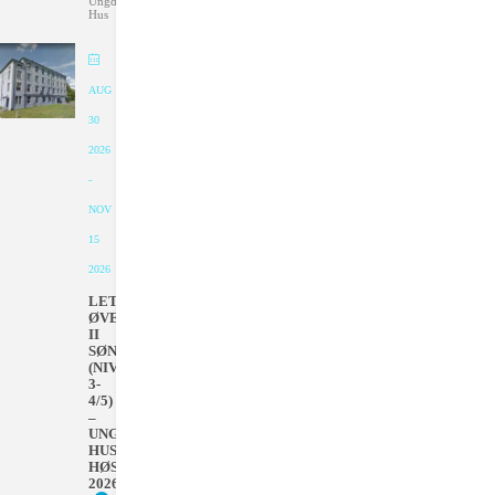
Ungdommens
Hus
AUG
30
2026
-
NOV
15
2026
LETT
ØVET
II
SØNDAGER
(NIVÅ
3-
4/5)
–
UNGDOMMENS
HUS
HØSTEN
2026