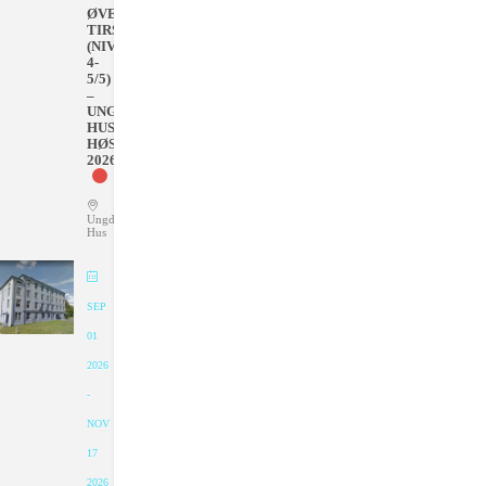
ØVET
TIRSDAGER
(NIVÅ
4-
5/5)
–
UNGDOMMENS
HUS
HØSTEN
2026
Ungdommens
Hus
SEP
01
2026
-
NOV
17
2026