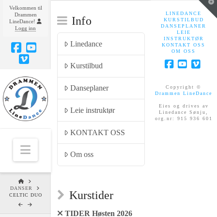
T
Velkommen til
t
LINEDANCE
Drammen
W
Info
KURSTILBUD
LineDance!
DANSEPLANER
Logg inn
LEIE
INSTRUKTØR
Linedance
KONTAKT OSS
OM OSS
Facebook
YouTube
Kurstilbud
Vimeo
Facebook
YouTub
Vim
Danseplaner
Copyright ©
Drammen LineDance
Eies og drives av
Leie instruktør
Linedance Sønju,
org.nr: 915 936 601
KONTAKT OSS
Navigation
Om oss
HOME
DANSER
Kurstider
CELTIC DUO
TIDER Høsten 2026