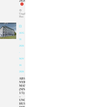
2026
Ungdommens
Hus
AUG
31
2026
-
NOV
16
2026
ABSOLUTT
NYBEGYNNER
MANDAGER
(NIVÅ
1/5)
–
UNGDOMMENS
HUS