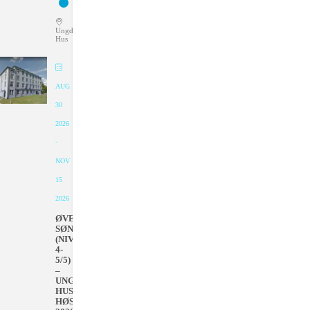
Ungdommens
Hus
AUG
30
2026
-
NOV
15
2026
ØVET
SØNDAGER
(NIVÅ
4-
5/5)
–
UNGDOMMENS
HUS
HØSTEN