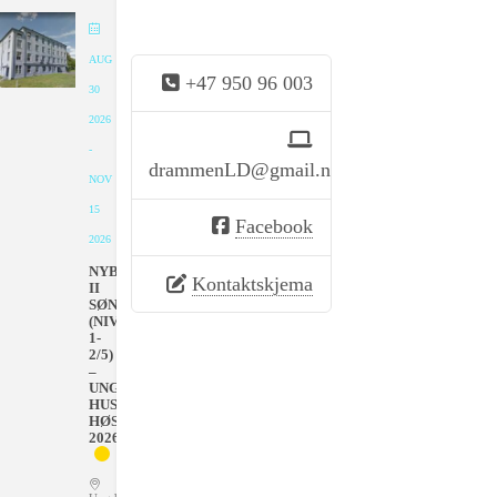
AUG
+47 950 96 003
30
2026
-
drammenLD@gmail.no
NOV
15
Facebook
2026
NYBEGYNNER
Kontaktskjema
II
SØNDAGER
(NIVÅ
1-
2/5)
–
UNGDOMMENS
HUS
HØSTEN
2026