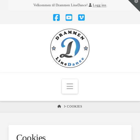
T
Velkommen til Drammen LineDance!
Logg inn
t
W
Facebook
YouTube
Vimeo
Navigation
HOME
COOKIES
Cookies