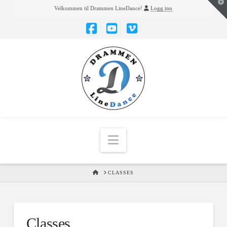
T
Velkommen til Drammen LineDance!
Logg inn
t
W
Facebook
YouTube
Vimeo
Navigation
HOME
CLASSES
Classes