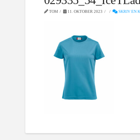
029335_54_IceTLad
TOM
11. OKTOBER 2023
SKRIV EN