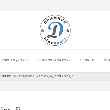
URSPLAN (VÅ26)
LEIE INSTRUKTØR?
LENKER
NE
, TURKIS (54) TURQUOISE
029335_54_ICETLADIES_F