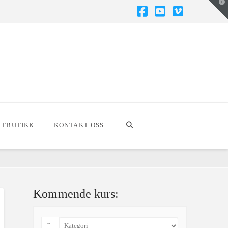
T
t
W
Facebook
YouTube
Vimeo
TTBUTIKK
KONTAKT OSS
Kommende kurs: