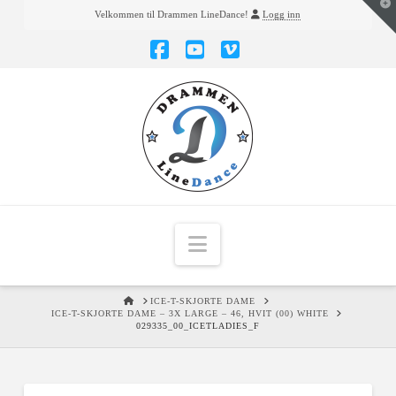
T
Velkommen til Drammen LineDance!
Logg inn
t
W
Facebook
YouTube
Vimeo
Navigation
HOME
ICE-T-SKJORTE DAME
ICE-T-SKJORTE DAME – 3X LARGE – 46, HVIT (00) WHITE
029335_00_ICETLADIES_F