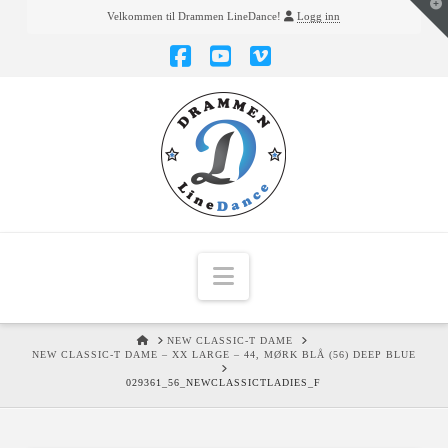
T
Velkommen til Drammen LineDance!
Logg inn
t
W
Facebook
YouTube
Vimeo
Navigation
HOME
NEW CLASSIC-T DAME
NEW CLASSIC-T DAME – XX LARGE – 44, MØRK BLÅ (56) DEEP BLUE
029361_56_NEWCLASSICTLADIES_F