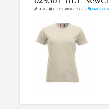
029361_815_NewCla
TOM
11. OKTOBER 2023
SKRIV EN