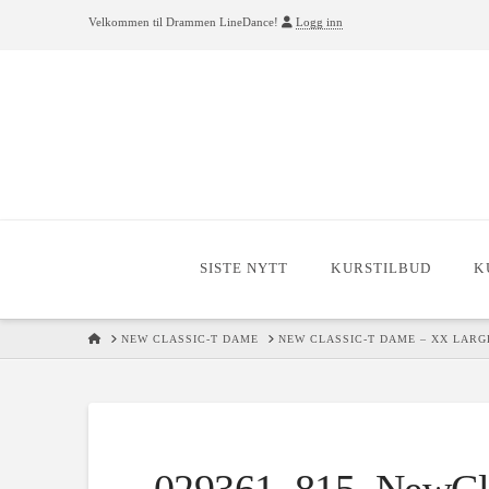
Velkommen til Drammen LineDance!
Logg inn
SISTE NYTT
KURSTILBUD
K
HOME
NEW CLASSIC-T DAME
NEW CLASSIC-T DAME – XX LARGE 