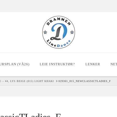
URSPLAN (VÅ26)
LEIE INSTRUKTØR?
LENKER
NE
– 44, LYS BEIGE (815) LIGHT KHAKI
029361_815_NEWCLASSICTLADIES_F