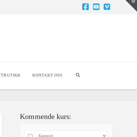
T
t
W
Facebook
YouTube
Vimeo
TTBUTIKK
KONTAKT OSS
Kommende kurs: