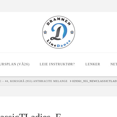
URSPLAN (VÅ26)
LEIE INSTRUKTØR?
LENKER
NE
 – 44, KOKSGRÅ (955) ANTHRACITE MELANGE
029361_955_NEWCLASSICTLAD