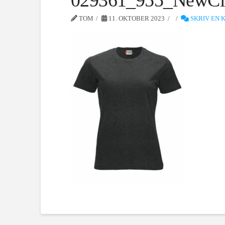
029361_955_NewCla
TOM
11. OKTOBER 2023
SKRIV EN