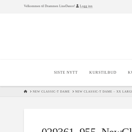
Velkommen til Drammen LineDance!
Logg inn
SISTE NYTT
KURSTILBUD
K
HOME
NEW CLASSIC-T DAME
NEW CLASSIC-T DAME – XX LARGE