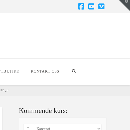
T
t
W
Facebook
YouTube
Vimeo
TTBUTIKK
KONTAKT OSS
IES_F
Kommende kurs: