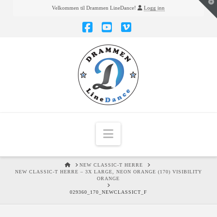
T
Velkommen til Drammen LineDance!
Logg inn
t
W
Facebook
YouTube
Vimeo
Navigation
HOME
NEW CLASSIC-T HERRE
NEW CLASSIC-T HERRE – 3X LARGE, NEON ORANGE (170) VISIBILITY
ORANGE
029360_170_NEWCLASSICT_F