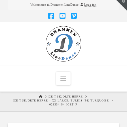
T
Velkommen til Drammen LineDance!
Logg inn
t
W
Facebook
YouTube
Vimeo
Navigation
HOME
ICE-T-SKJORTE HERRE
ICE-T-SKJORTE HERRE – XX LARGE, TURKIS (54) TURQUOISE
029334_54_ICET_F