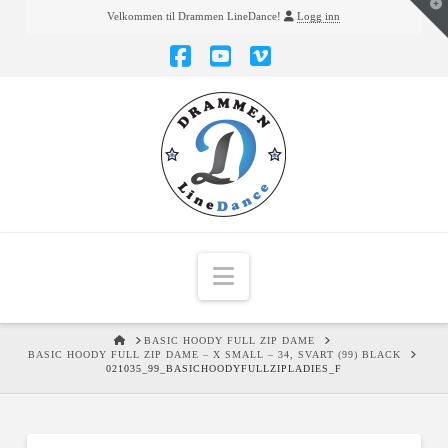
T
Velkommen til Drammen LineDance!
Logg inn
t
W
Facebook
YouTube
Vimeo
Navigation
HOME
BASIC HOODY FULL ZIP DAME
BASIC HOODY FULL ZIP DAME – X SMALL – 34, SVART (99) BLACK
021035_99_BASICHOODYFULLZIPLADIES_F