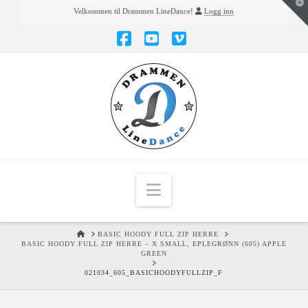
T
Velkommen til Drammen LineDance!
Logg inn
t
W
Facebook
YouTube
Vimeo
Navigation
HOME
BASIC HOODY FULL ZIP HERRE
BASIC HOODY FULL ZIP HERRE – X SMALL, EPLEGRØNN (605) APPLE
GREEN
021034_605_BASICHOODYFULLZIP_F