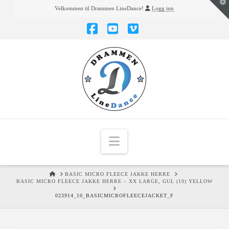
T
Velkommen til Drammen LineDance!
Logg inn
t
W
Facebook
YouTube
Vimeo
Navigation
HOME
BASIC MICRO FLEECE JAKKE HERRE
BASIC MICRO FLEECE JAKKE HERRE – XX LARGE, GUL (10) YELLOW
023914_10_BASICMICROFLEECEJACKET_F