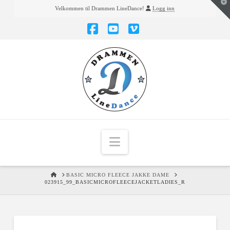
T
Velkommen til Drammen LineDance!
Logg inn
t
W
Facebook
YouTube
Vimeo
Navigation
HOME
BASIC MICRO FLEECE JAKKE DAME
023915_99_BASICMICROFLEECEJACKETLADIES_R