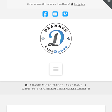
T
Velkommen til Drammen LineDance!
Logg inn
t
W
Facebook
YouTube
Vimeo
Navigation
HOME
BASIC MICRO FLEECE JAKKE DAME
023915_99_BASICMICROFLEECEJACKETLADIES_B