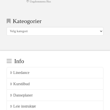
Ungdommens Hus
Kateogorier
Kateogorier
Info
Linedance
Kurstilbud
Danseplaner
Leie instruktør