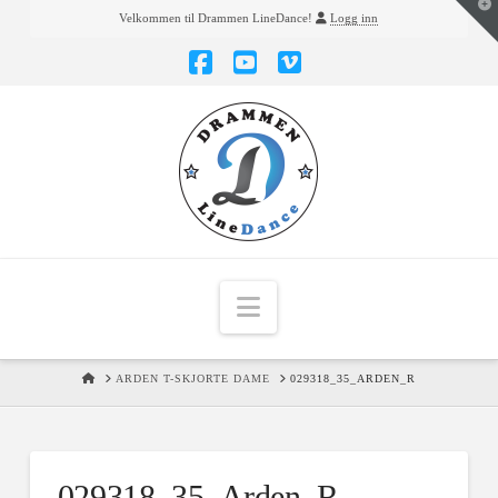
T
Velkommen til Drammen LineDance!
Logg inn
t
W
Facebook
YouTube
Vimeo
Navigation
HOME
ARDEN T-SKJORTE DAME
029318_35_ARDEN_R
029318_35_Arden_R