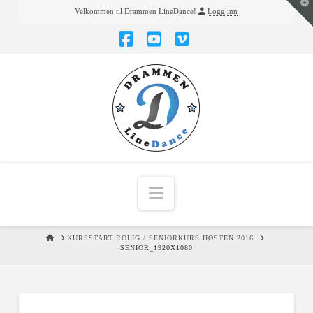
T
Velkommen til Drammen LineDance!
Logg inn
t
W
Facebook
YouTube
Vimeo
Navigation
HOME
KURSSTART ROLIG / SENIORKURS HØSTEN 2016
SENIOR_1920X1080